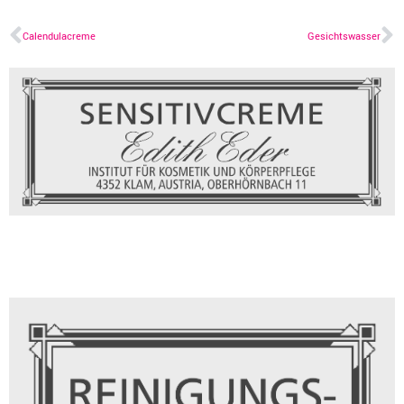
Calendulacreme
Gesichtswasser